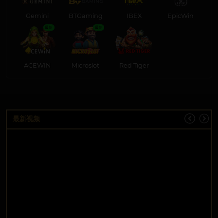
Gemini
BTGaming
IBEX
EpicWin
最新
最新
ACEWIN
Microslot
Red Tiger
最新视频