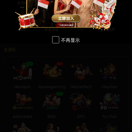
老虎机
真人娱乐
体育博彩
电子竞技
捕鱼
快速游戏
VIP
赞助商
不再显示
老虎机
最新
热门
Nextspin
Spadegaming
YesGetRich
PlayStar
最新
Askmeslot
BNG
ATG
Fa Chai