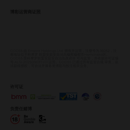
博彩运营商证照
GOD55 由 Empire Holdings Ltd. 拥有并运营，注册号为 16052，注
册地址位于科摩罗 联盟安茹安自治岛穆察穆都市Hamchako区。
GOD55 受科摩罗联盟安茹安自治岛政府许 可与监管，并依据许可证编
号 ALSI-202509037-FI1 运营。GOD55 已通过所有监管合规 审查，依
法获得授权，可合法开展各类博彩与投注相关业务。
许可证
负责任赌博