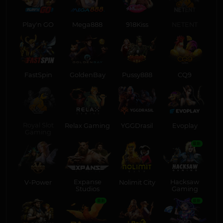
Play'n GO
Mega888
918Kiss
NETENT
FastSpin
GoldenBay
Pussy888
CQ9
Royal Slot
Relax Gaming
YGGDrasil
Evoplay
Gaming
最新
Expanse
Hacksaw
V-Power
Nolimit City
Studios
Gaming
最新
最新