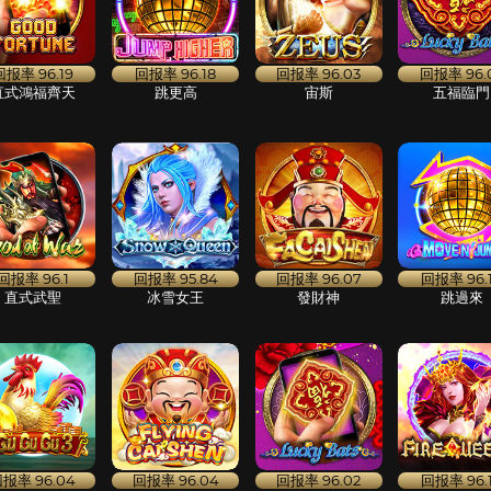
回报率
96.19
回报率
96.18
回报率
96.03
回报率
96.
直式鴻福齊天
跳更高
宙斯
五福臨門
回报率
96.1
回报率
95.84
回报率
96.07
回报率
96.
直式武聖
冰雪女王
發財神
跳過來
回报率
96.04
回报率
96.04
回报率
96.02
回报率
96.