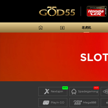
老虎机
NEW
HOT
Nextspin
Spadegaming
Play'n GO
Mega888