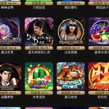
回报率
96.04
回报率
96
回报率
96.04
回报率
96.
轉轉金幣
六顆扭蛋
瘋狂哪吒
櫻花妹子
回报率
96.18
回报率
96.19
回报率
96.17
回报率
96.
魔法世界
通天神探狄仁杰
法老寶藏
豪華水果
回报率
96.11
回报率
97.5
回报率
96.09
回报率
9
福爾摩斯
水果派對
夏日猩情
旺旺旺