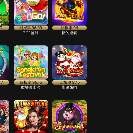
.3
回报率
96.99
回报率
96
3 2 1發射
豬的運氣
17
回报率
96.16
回报率
97.5
歡樂潑水節
聖誕來啦