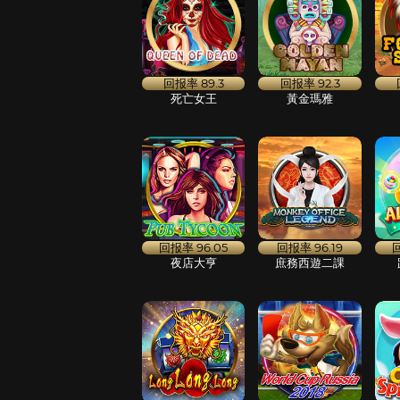
回报率
89.3
回报率
92.3
死亡女王
黃金瑪雅
回报率
96.05
回报率
96.19
夜店大亨
庶務西遊二課