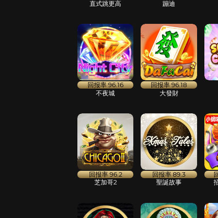
直式跳更高
蹦迪
回报率
96.16
回报率
96.18
不夜城
大發財
回报率
96.2
回报率
89.3
芝加哥2
聖誕故事