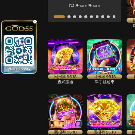
DJ Boom Boom
回报率
96.18
回报率
96.18
直式蹦迪
單手跳起來
回报率
96.18
回报率
96.18