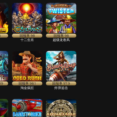
8
回报率
98
回报率
98
十二生肖
超级龙卷风
09
回报率
98.1
回报率
97.9
淘金疯狂
炸弹追击