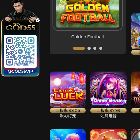
Golden Football
回报率
98.06
回报率
97.99
派彩灯笼
劲舞电音