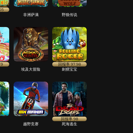
05
非洲萨满
野狼传说
19
回报率
97.98
埃及大冒险
刺猬宝宝
回报率
98
越野竞赛
死海逃生