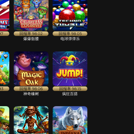
97
回报率
98.02
回报率
98.05
爆爆骷髅
电球弹弹乐
93
回报率
98.06
回报率
98.15
神奇橡树
疯狂百搭