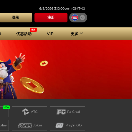
6/8/2026 3:10:01pm
(
GMT+0
)
登录
注册
最新
榜
优惠活动
VIP
更多
NEW
G
ATG
Fa Chai
play
Joker
Play'n GO