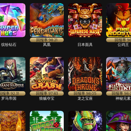
回报率
98.21
回报率
9
缤纷钻石
凤凰
日本面具
公鸡王
回报率
92.31
回报率
97.83
回报率
98.05
回报率
98.
罗马帝国
狼贼夺宝
龙之宝座
神秘元素