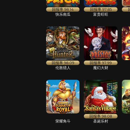
回报率
98.14
回报率
97.85
快乐南瓜
富贵旺旺
回报率
98.09
回报率
97.99
伦敦猎人
魔幻大财
回报率
98.08
荣耀角斗
圣诞乐村