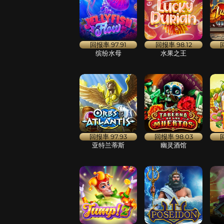
回报率
97.91
回报率
98.12
缤纷水母
水果之王
回报率
97.93
回报率
98.03
亚特兰蒂斯
幽灵酒馆