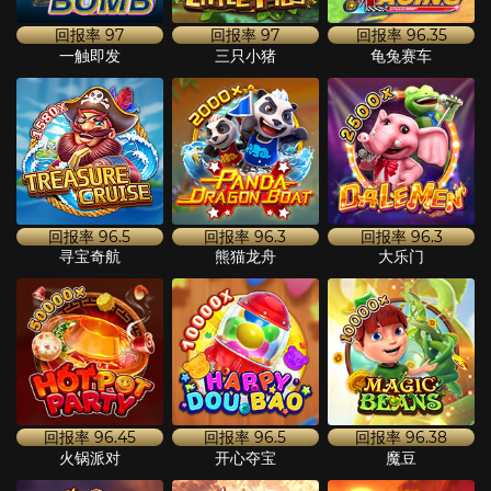
回报率
97
回报率
97
回报率
96.35
一触即发
三只小猪
龟兔赛车
回报率
96.5
回报率
96.3
回报率
96.3
寻宝奇航
熊猫龙舟
大乐门
回报率
96.45
回报率
96.5
回报率
96.38
火锅派对
开心夺宝
魔豆