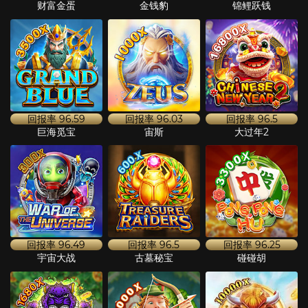
财富金蛋
金钱豹
锦鲤跃钱
回报率
96.59
回报率
96.03
回报率
96.5
巨海觅宝
宙斯
大过年2
回报率
96.49
回报率
96.5
回报率
96.25
宇宙大战
古墓秘宝
碰碰胡