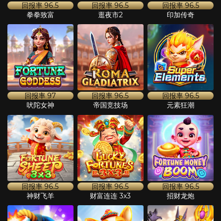
回报率
96.5
回报率
96.5
回报率
96.5
拳拳致富
逛夜市2
印加传奇
回报率
97
回报率
96.5
回报率
96.5
吠陀女神
帝国竞技场
元素狂潮
回报率
96.5
回报率
96.5
回报率
96.5
神财飞羊
财富连连 3x3
招财龙炮