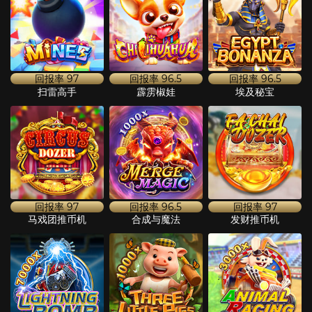
回报率
97
回报率
96.5
回报率
96.5
扫雷高手
霹雳椒娃
埃及秘宝
回报率
97
回报率
96.5
回报率
97
马戏团推币机
合成与魔法
发财推币机