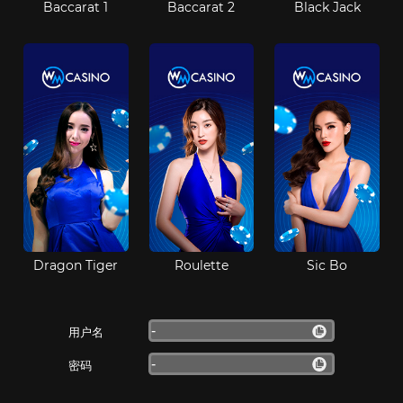
Baccarat 1
Baccarat 2
Black Jack
Dragon Tiger
Roulette
Sic Bo
用户名
密码