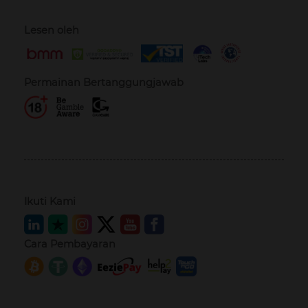
Lesen oleh
Permainan Bertanggungjawab
Ikuti Kami
Cara Pembayaran