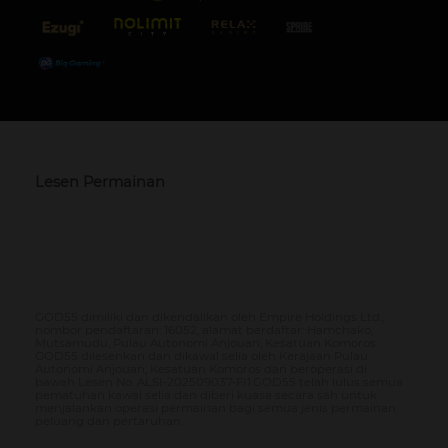
Lesen Permainan
GOD55 dimiliki dan dikendalikan oleh Empire Holdings Ltd.,
nombor pendaftaran: 16052, alamat berdaftar: Hamchako,
Mutsamudu, Pulau Autonomi Anjouan, Kesatuan Komoros.
GOD55 dilesenkan dan dikawal selia oleh Kerajaan Pulau
Autonomi Anjouan, Kesatuan Komoros dan beroperasi di
bawah Lesen No. ALSI-202509037-FI1.GOD55 telah lulus semua
pematuhan kawal selia dan diberi kuasa secara sah untuk
menjalankan operasi permainan bagi semua jenis permainan
peluang dan pertaruhan.