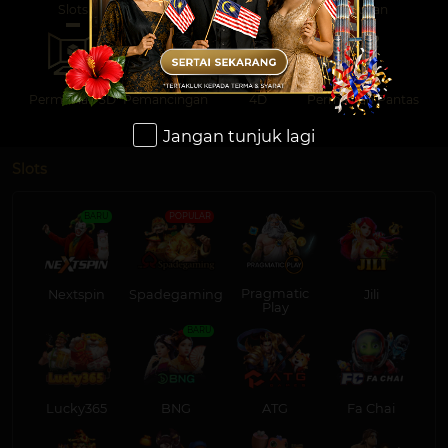
Slots
Kasino
Sukan
E-Sukan
Permainan 3D
Pemancingan
4D
Permainan Pantas
Jangan tunjuk lagi
Slots
BARU
POPULAR
Pragmatic
Nextspin
Spadegaming
Jili
Play
BARU
Lucky365
BNG
ATG
Fa Chai