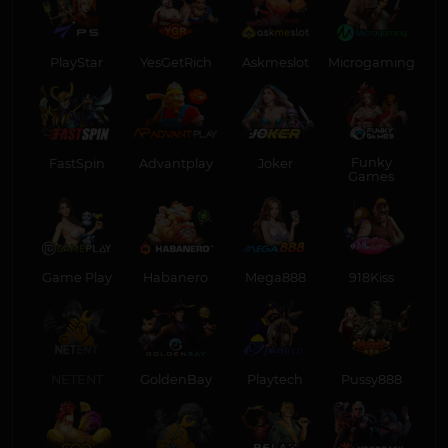
PlayStar
YesGetRich
Askmeslot
Microgaming
Funky
FastSpin
Advantplay
Joker
Games
Game Play
Habanero
Mega888
918Kiss
NETENT
GoldenBay
Playtech
Pussy888