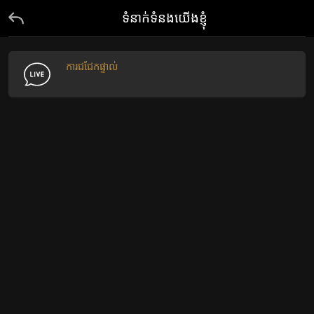
ទំនាក់ទំនងយើងខ្ញុំ
ការជជែកផ្ទាល់