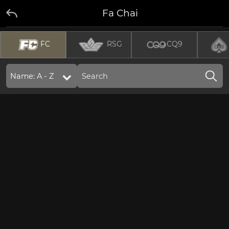
Fa Chai
FC
RSG
CQ9